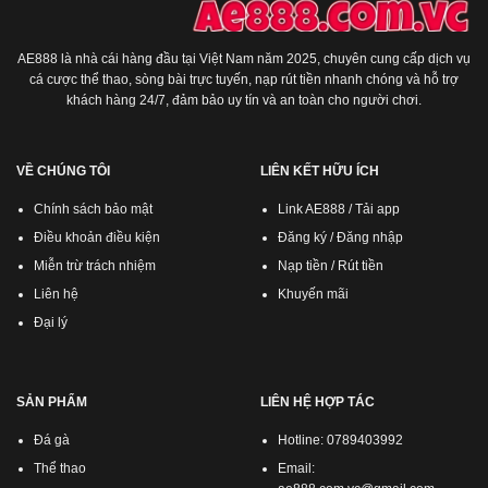
AE888 là nhà cái hàng đầu tại Việt Nam năm 2025, chuyên cung cấp dịch vụ
cá cược thể thao, sòng bài trực tuyến, nạp rút tiền nhanh chóng và hỗ trợ
khách hàng 24/7, đảm bảo uy tín và an toàn cho người chơi.
VỀ CHÚNG TÔI
LIÊN KẾT HỮU ÍCH
Chính sách bảo mật
Link AE888
/
Tải app
Điều khoản điều kiện
Đăng ký
/
Đăng nhập
Miễn trừ trách nhiệm
Nạp tiền
/
Rút tiền
Liên hệ
Khuyến mãi
Đại lý
SẢN PHẨM
LIÊN HỆ HỢP TÁC
Đá gà
Hotline: 0789403992
Thể thao
Email: