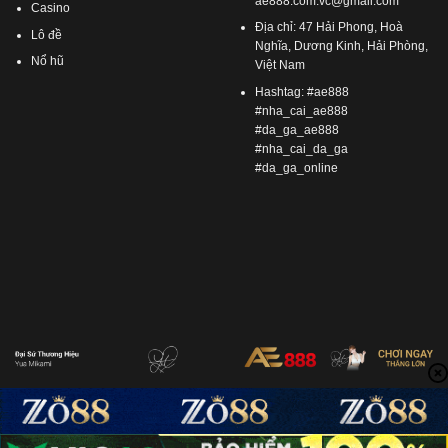
ae888.com.vc@gmail.com
Casino
Địa chỉ: 47 Hải Phong, Hoà
Lô đề
Nghĩa, Dương Kinh, Hải Phòng,
Nổ hũ
Việt Nam
Hashtag: #ae888
#nha_cai_ae888
#da_ga_ae888
#nha_cai_da_ga
#da_ga_online