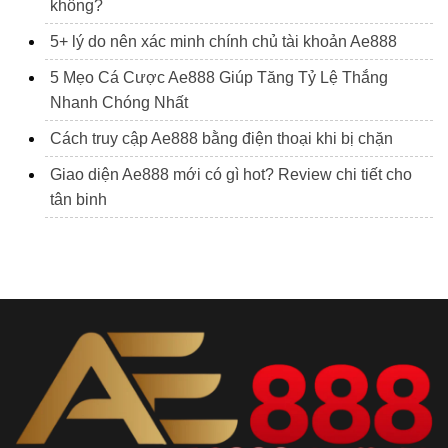
không?
5+ lý do nên xác minh chính chủ tài khoản Ae888
5 Mẹo Cá Cược Ae888 Giúp Tăng Tỷ Lệ Thắng
Nhanh Chóng Nhất
Cách truy cập Ae888 bằng điện thoại khi bị chặn
Giao diện Ae888 mới có gì hot? Review chi tiết cho
tân binh