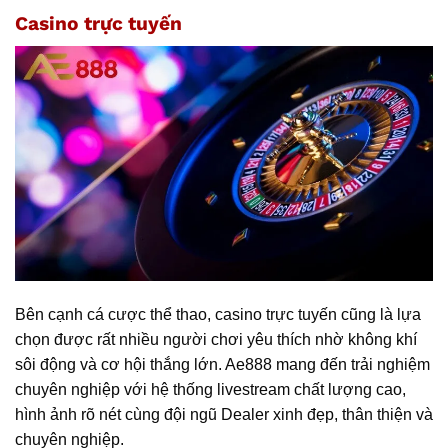
Casino trực tuyến
Bên cạnh cá cược thể thao, casino trực tuyến cũng là lựa
chọn được rất nhiều người chơi yêu thích nhờ không khí
sôi động và cơ hội thắng lớn. Ae888 mang đến trải nghiệm
chuyên nghiệp với hệ thống livestream chất lượng cao,
hình ảnh rõ nét cùng đội ngũ Dealer xinh đẹp, thân thiện và
chuyên nghiệp.