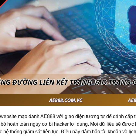
u website mạo danh AE888 với giao diện tương tự để đánh cắp t
i bỏ hoàn toàn nguy cơ bị hacker lợi dụng. Mọi dữ liệu sẽ đư
 hệ thống giám sát liên tục. Điều này đảm bảo tài khoản và lịc