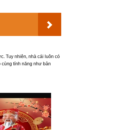
ực. Tuy nhiên, nhà cái luôn có
ó cùng tính năng như bản