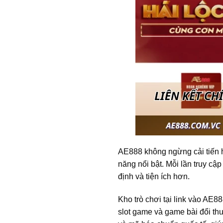
AE888 không ngừng cải tiến h
năng nổi bật. Mỗi lần truy cậ
định và tiện ích hơn.
Kho trò chơi tại link vào AE
slot game và game bài đổi t