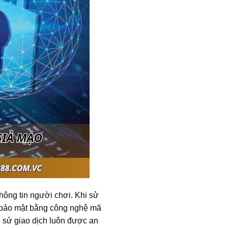
hông tin người chơi. Khi sử
ợc bảo mật bằng công nghệ mã
h sử giao dịch luôn được an