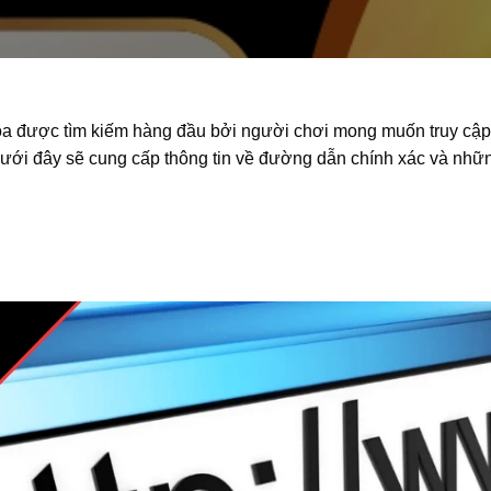
óa được tìm kiếm hàng đầu bởi người chơi mong muốn truy cập
 dưới đây sẽ cung cấp thông tin về đường dẫn chính xác và những