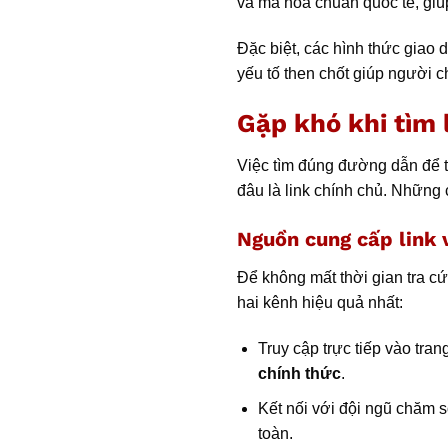
và mã hóa chuẩn quốc tế, giúp
Đặc biệt, các hình thức giao 
yếu tố then chốt giúp người c
Gặp khó khi tìm 
Việc tìm đúng đường dẫn để tr
đâu là link chính chủ. Những 
Nguồn cung cấp link
Để không mất thời gian tra cứ
hai kênh hiệu quả nhất:
Truy cập trực tiếp vào tr
chính thức
.
Kết nối với đội ngũ chăm s
toàn.