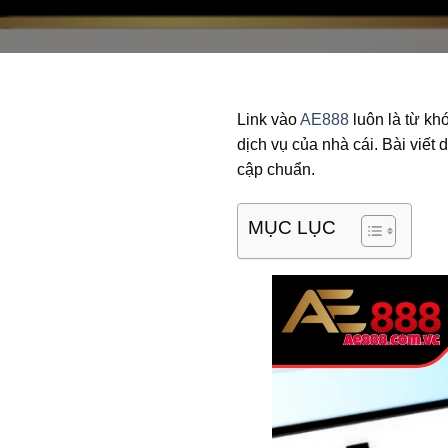
Link vào
AE888
luôn là từ kh
dịch vụ của nhà cái. Bài viết
cập chuẩn.
MỤC LỤC