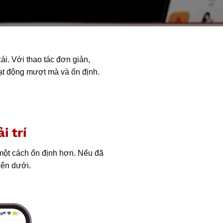
ái. Với thao tác đơn giản,
hoạt động mượt mà và ổn định.
i trí
 một cách ổn định hơn. Nếu đã
bên dưới.