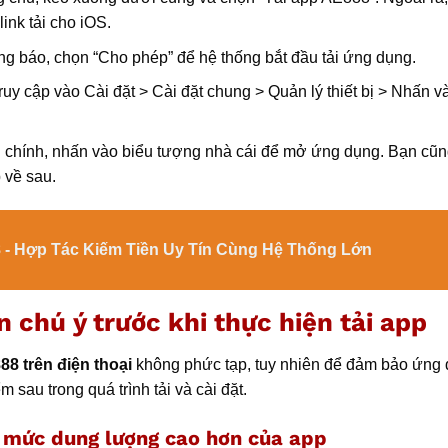
ink tải cho iOS.
ng báo, chọn “Cho phép” để hệ thống bắt đầu tải ứng dụng.
truy cập vào Cài đặt > Cài đặt chung > Quản lý thiết bị > Nhấn 
h chính, nhấn vào biểu tượng nhà cái để mở ứng dụng. Bạn cũ
p về sau.
 - Hợp Tác Kiếm Tiền Uy Tín Cùng Hệ Thống Lớn
 chú ý trước khi thực hiện tải app
88 trên điện thoại
không phức tạp, tuy nhiên để đảm bảo ứng
 sau trong quá trình tải và cài đặt.
ị mức dung lượng cao hơn của app