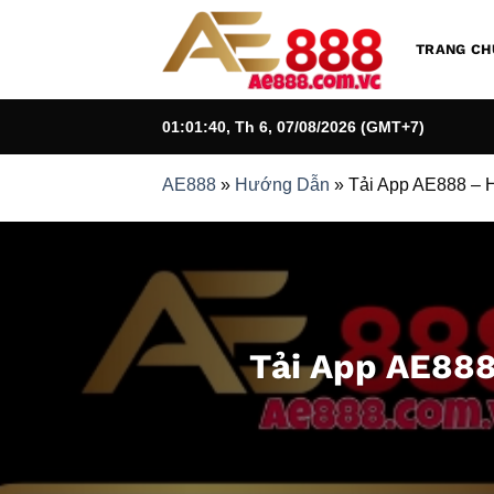
Bỏ
qua
TRANG CH
nội
dung
01:01:41, Th 6, 07/08/2026 (GMT+7)
AE888
»
Hướng Dẫn
»
Tải App AE888 – 
Tải App AE888