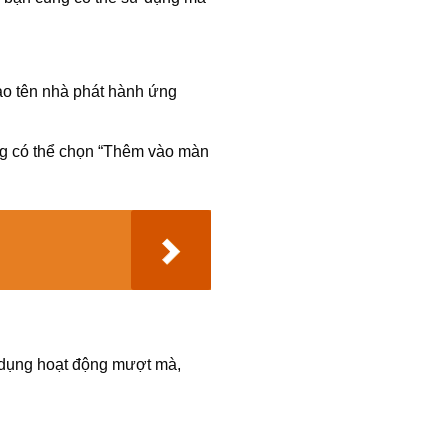
vào tên nhà phát hành ứng
ng có thể chọn “Thêm vào màn
 dụng hoạt động mượt mà,