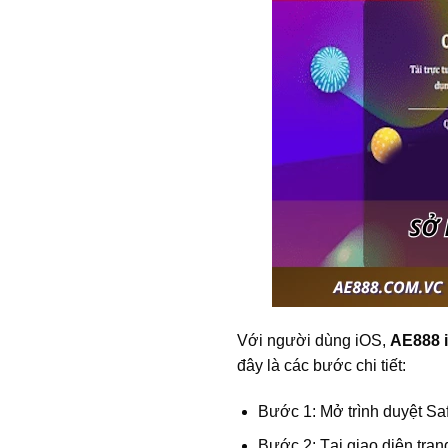
Với người dùng iOS,
AE888 
đây là các bước chi tiết:
Bước 1: Mở trình duyệt Saf
Bước 2: Tại giao diện tra