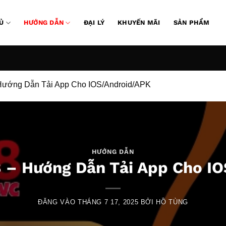
Ủ
HƯỚNG DẪN
ĐẠI LÝ
KHUYẾN MÃI
SẢN PHẨM
Hướng Dẫn Tải App Cho IOS/Android/APK
HƯỚNG DẪN
 – Hướng Dẫn Tải App Cho I
ĐĂNG VÀO
THÁNG 7 17, 2025
BỞI
HỒ TÙNG