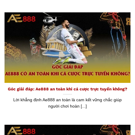
Góc giải đáp: Ae888 an toàn khi cá cược trực tuyến không?
Lời khẳng định Ae888 an toàn là cam kết vững chắc giúp
người chơi hoàn [...]