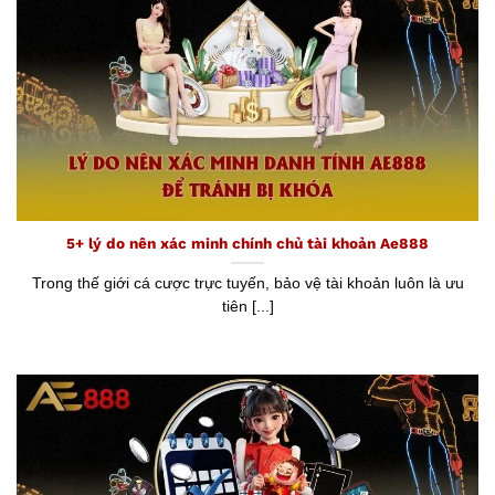
5+ lý do nên xác minh chính chủ tài khoản Ae888
Trong thế giới cá cược trực tuyến, bảo vệ tài khoản luôn là ưu
tiên [...]