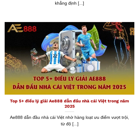
khẳng định [...]
Top 5+ điều lý giải Ae888 dẫn đầu nhà cái Việt trong năm
2025
Ae888 dẫn đầu nhà cái Việt nhờ hàng loạt ưu điểm vượt trội,
từ độ [...]