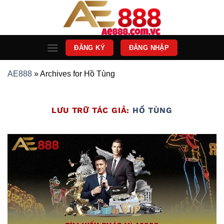
Bỏ
qua
nội
dung
ĐĂNG KÝ
ĐĂNG NHẬP
AE888
»
Archives for Hồ Tùng
LƯU TRỮ TÁC GIẢ:
HỒ TÙNG