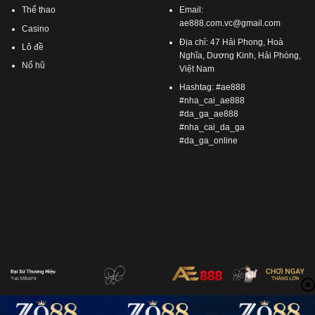
Thể thao
Email:
ae888.com.vc@gmail.com
Casino
Địa chỉ: 47 Hải Phong, Hoà
Lô đề
Nghĩa, Dương Kinh, Hải Phòng,
Nổ hũ
Việt Nam
Hashtag: #ae888
#nha_cai_ae888
#da_ga_ae888
#nha_cai_da_ga
#da_ga_online