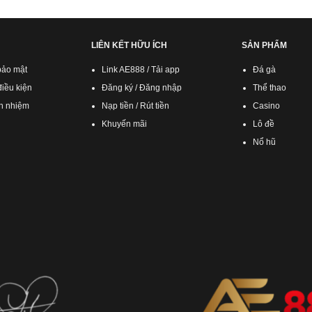
I
LIÊN KẾT HỮU ÍCH
SẢN PHẨM
bảo mật
Link AE888
/
Tải app
Đá gà
iều kiện
Đăng ký
/
Đăng nhập
Thể thao
ch nhiệm
Nạp tiền
/
Rút tiền
Casino
Khuyến mãi
Lô đề
Nổ hũ