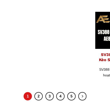
SV3
Kèo S
SV388 
hoạt
1
2
3
4
5