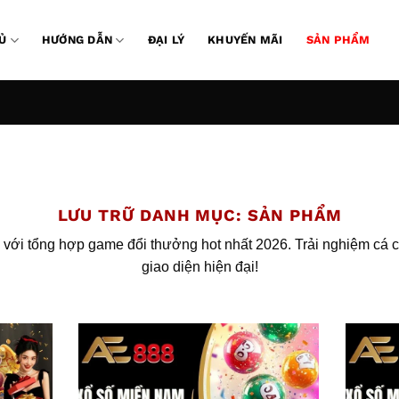
Ủ
HƯỚNG DẪN
ĐẠI LÝ
KHUYẾN MÃI
SẢN PHẨM
LƯU TRỮ DANH MỤC:
SẢN PHẨM
 với tổng hợp game đổi thưởng hot nhất 2026. Trải nghiệm cá c
giao diện hiện đại!