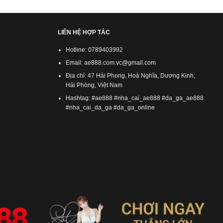
LIÊN HỆ HỢP TÁC
Hotline: 0789403992
Email:
ae888.com.vc@gmail.com
Địa chỉ: 47 Hải Phong, Hoà Nghĩa, Dương Kinh,
Hải Phòng, Việt Nam
Hashtag: #ae888 #nha_cai_ae888 #da_ga_ae888
#nha_cai_da_ga #da_ga_online