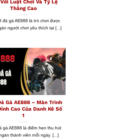
Với Luật Chơi Và Tỷ Lệ
Thắng Cao
 đá gà AE888 là trò chơi được
àn người chơi yêu thích tại [...]
á Gà AE888 – Màn Trình
Đỉnh Cao Của Danh Kê Số
1
 gà AE888 là điểm hẹn thu hút
gàn thành viên mỗi ngày. [...]