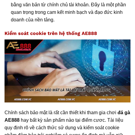
bằng văn bản từ chính chủ tài khoản. Đây là một phần
quan trọng trong cam kết minh bạch và đạo đức kinh
doanh của nền tảng.
Kiểm soát cookie trên hệ thống AE888
Chính sách bảo mật là rất cần thiết khi tham gia chơi
đá gà
AE888
hay bất kỳ sản phẩm nào tại điểm cươc. Tài liệu
quy định rõ về cách thức sử dụng và kiểm soát cookie