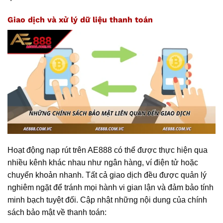
Giao dịch và xử lý dữ liệu thanh toán
Hoạt động nạp rút trên AE888 có thể được thực hiện qua
nhiều kênh khác nhau như ngân hàng, ví điện tử hoặc
chuyển khoản nhanh. Tất cả giao dịch đều được quản lý
nghiêm ngặt để tránh mọi hành vi gian lận và đảm bảo tính
minh bạch tuyệt đối. Cập nhật những nội dung của chính
sách bảo mật về thanh toán: