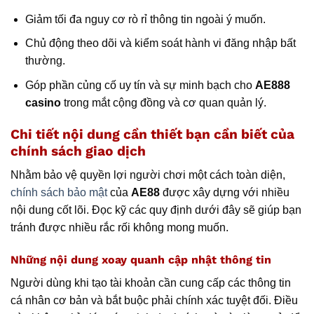
Giảm tối đa nguy cơ rò rỉ thông tin ngoài ý muốn.
Chủ động theo dõi và kiểm soát hành vi đăng nhập bất
thường.
Góp phần củng cố uy tín và sự minh bạch cho
AE888
casino
trong mắt cộng đồng và cơ quan quản lý.
Chi tiết nội dung cần thiết bạn cần biết của
chính sách giao dịch
Nhằm bảo vệ quyền lợi người chơi một cách toàn diện,
chính sách bảo mật
của
AE88
được xây dựng với nhiều
nội dung cốt lõi. Đọc kỹ các quy định dưới đây sẽ giúp bạn
tránh được nhiều rắc rối không mong muốn.
Những nội dung xoay quanh cập nhật thông tin
Người dùng khi tạo tài khoản cần cung cấp các thông tin
cá nhân cơ bản và bắt buộc phải chính xác tuyệt đối. Điều