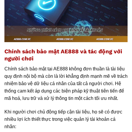
Chính sách bảo mật AE888 và tác động với
người chơi
Chính sách bảo mật tại AE888 không đơn thuần là tài liệu
quy định nội bộ mà còn là lời khẳng định mạnh mẽ về trách
nhiệm bảo vệ dữ liệu cá nhân của tất cả người chơi. Hệ
thống cam kết áp dụng các biện pháp kỹ thuật tiên tiến để
mã hoá, lưu trữ và xử lý thông tin một cách tối ưu nhất.
Khi người chơi chủ động tiếp cận tài liệu, họ sẽ có được
nhiều lợi ích thiết thực trong việc quản lý tài khoản cá
nhân: