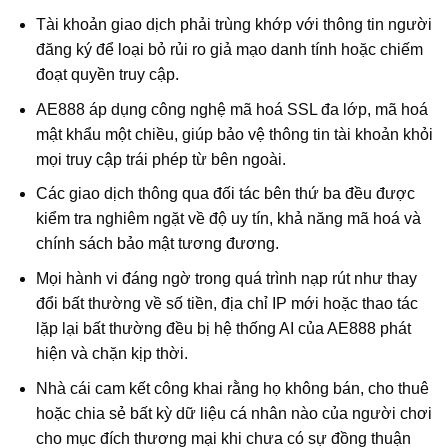
Tài khoản giao dịch phải trùng khớp với thông tin người
đăng ký để loại bỏ rủi ro giả mạo danh tính hoặc chiếm
đoạt quyền truy cập.
AE888 áp dụng công nghệ mã hoá SSL đa lớp, mã hoá
mật khẩu một chiều, giúp bảo vệ thông tin tài khoản khỏi
mọi truy cập trái phép từ bên ngoài.
Các giao dịch thông qua đối tác bên thứ ba đều được
kiểm tra nghiêm ngặt về độ uy tín, khả năng mã hoá và
chính sách bảo mật tương đương.
Mọi hành vi đáng ngờ trong quá trình nạp rút như thay
đổi bất thường về số tiền, địa chỉ IP mới hoặc thao tác
lặp lại bất thường đều bị hệ thống AI của AE888 phát
hiện và chặn kịp thời.
Nhà cái cam kết công khai rằng họ không bán, cho thuê
hoặc chia sẻ bất kỳ dữ liệu cá nhân nào của người chơi
cho mục đích thương mại khi chưa có sự đồng thuận