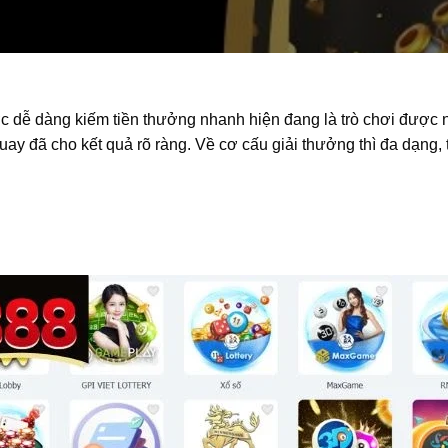
c dễ dàng kiếm tiền thưởng nhanh hiện đang là trò chơi được n
uay đã cho kết quả rõ ràng. Về cơ cấu giải thưởng thì đa dạng, 