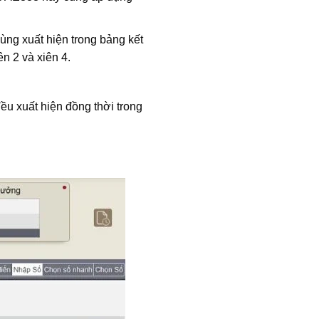
ùng xuất hiện trong bảng kết
n 2 và xiên 4.
ều xuất hiện đồng thời trong