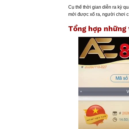
Cụ thể thời gian diễn ra kỳ qu
mới được xổ ra, người chơi 
Tổng hợp những t