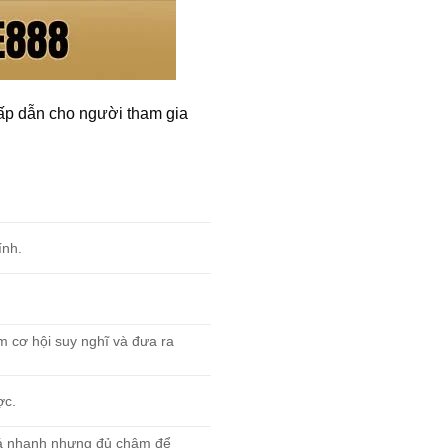
hấp dẫn cho người tham gia
ính.
m cơ hội suy nghĩ và đưa ra
ợc.
quá nhanh nhưng đủ chậm để