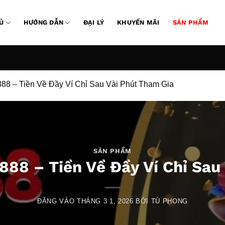
Ủ
HƯỚNG DẪN
ĐẠI LÝ
KHUYẾN MÃI
SẢN PHẨM
88 – Tiền Về Đầy Ví Chỉ Sau Vài Phút Tham Gia
SẢN PHẨM
888 – Tiền Về Đầy Ví Chỉ Sau
ĐĂNG VÀO
THÁNG 3 1, 2026
BỞI
TÚ PHONG