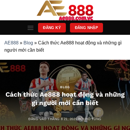
Bỏ
qua
nội
dung
ĐĂNG KÝ
ĐĂNG NHẬP
AE888
»
Blog
»
Cách thức Ae888 hoạt động và những gì
người mới cần biết
BLOG
Cách thức Ae888 hoạt động và những
gì người mới cần biết
ĐĂNG VÀO
THÁNG 8 21, 2025
BỞI
HỒ TÙNG