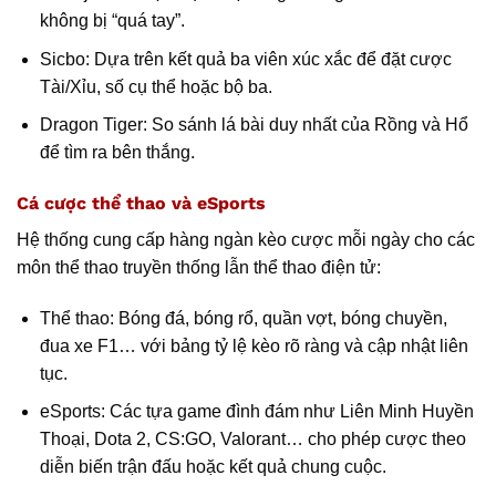
không bị “quá tay”.
Sicbo: Dựa trên kết quả ba viên xúc xắc để đặt cược
Tài/Xỉu, số cụ thể hoặc bộ ba.
Dragon Tiger: So sánh lá bài duy nhất của Rồng và Hổ
để tìm ra bên thắng.
Cá cược thể thao và eSports
Hệ thống cung cấp hàng ngàn kèo cược mỗi ngày cho các
môn thể thao truyền thống lẫn thể thao điện tử:
Thể thao: Bóng đá, bóng rổ, quần vợt, bóng chuyền,
đua xe F1… với bảng tỷ lệ kèo rõ ràng và cập nhật liên
tục.
eSports: Các tựa game đình đám như Liên Minh Huyền
Thoại, Dota 2, CS:GO, Valorant… cho phép cược theo
diễn biến trận đấu hoặc kết quả chung cuộc.