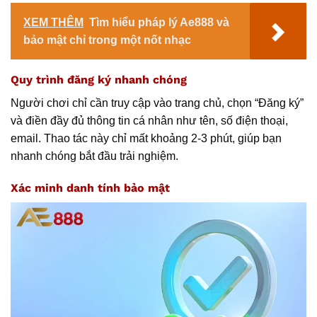
XEM THÊM
Tìm hiểu pháp lý Ae888 và
bảo mật chỉ trong một nốt nhạc
Quy trình đăng ký nhanh chóng
Người chơi chỉ cần truy cập vào trang chủ, chọn “Đăng ký”
và điền đầy đủ thông tin cá nhân như tên, số điện thoại,
email. Thao tác này chỉ mất khoảng 2-3 phút, giúp bạn
nhanh chóng bắt đầu trải nghiệm.
Xác minh danh tính bảo mật