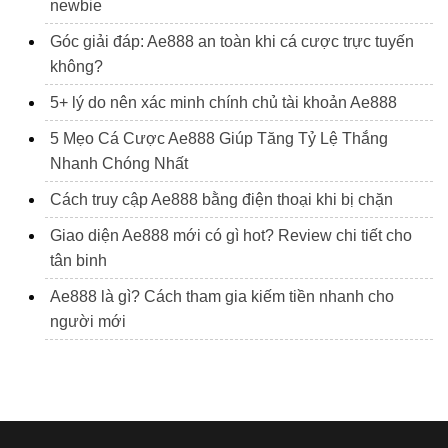
newbie
Góc giải đáp: Ae888 an toàn khi cá cược trực tuyến
không?
5+ lý do nên xác minh chính chủ tài khoản Ae888
5 Mẹo Cá Cược Ae888 Giúp Tăng Tỷ Lệ Thắng
Nhanh Chóng Nhất
Cách truy cập Ae888 bằng điện thoại khi bị chặn
Giao diện Ae888 mới có gì hot? Review chi tiết cho
tân binh
Ae888 là gì? Cách tham gia kiếm tiền nhanh cho
người mới