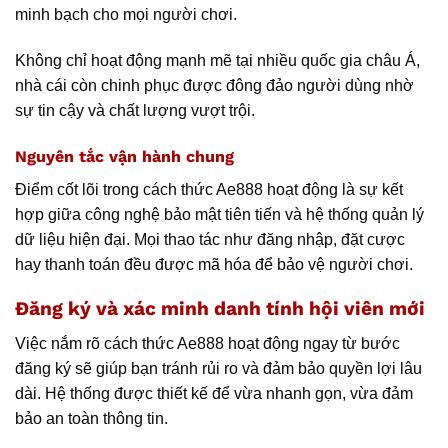
minh bạch cho mọi người chơi.
Không chỉ hoạt động mạnh mẽ tại nhiều quốc gia châu Á,
nhà cái còn chinh phục được đông đảo người dùng nhờ
sự tin cậy và chất lượng vượt trội.
Nguyên tắc vận hành chung
Điểm cốt lõi trong cách thức Ae888 hoạt động là sự kết
hợp giữa công nghệ bảo mật tiên tiến và hệ thống quản lý
dữ liệu hiện đại. Mọi thao tác như đăng nhập, đặt cược
hay thanh toán đều được mã hóa để bảo vệ người chơi.
Đăng ký và xác minh danh tính hội viên mới
Việc nắm rõ cách thức Ae888 hoạt động ngay từ bước
đăng ký sẽ giúp bạn tránh rủi ro và đảm bảo quyền lợi lâu
dài. Hệ thống được thiết kế để vừa nhanh gọn, vừa đảm
bảo an toàn thông tin.