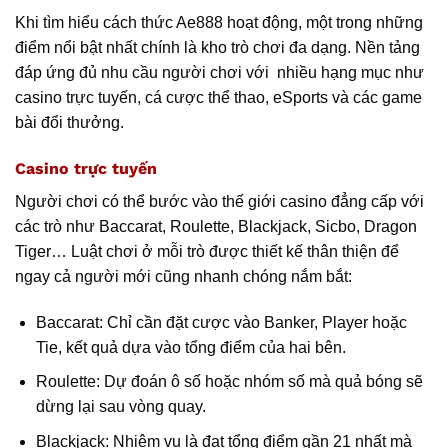
Khi tìm hiểu cách thức Ae888 hoạt động, một trong những
điểm nổi bật nhất chính là kho trò chơi đa dạng. Nền tảng
đáp ứng đủ nhu cầu người chơi với nhiều hạng mục như
casino trực tuyến, cá cược thể thao, eSports và các game
bài đổi thưởng.
Casino trực tuyến
Người chơi có thể bước vào thế giới casino đẳng cấp với
các trò như Baccarat, Roulette, Blackjack, Sicbo, Dragon
Tiger… Luật chơi ở mỗi trò được thiết kế thân thiện để
ngay cả người mới cũng nhanh chóng nắm bắt:
Baccarat: Chỉ cần đặt cược vào Banker, Player hoặc
Tie, kết quả dựa vào tổng điểm của hai bên.
Roulette: Dự đoán ô số hoặc nhóm số mà quả bóng sẽ
dừng lại sau vòng quay.
Blackjack: Nhiệm vụ là đạt tổng điểm gần 21 nhất mà