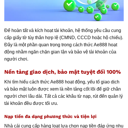
Để hoàn tất và kích hoạt tài khoản, hệ thống yêu cầu cung
cấp giấy tờ tùy thân hợp lệ (CMND, CCCD hoặc hộ chiếu).
Đây là một phần quan trọng trong cách thức Ae888 hoạt
động nhằm ngăn chặn gian lận và bảo vệ tài khoản của
người chơi.
Nền tảng giao dịch, bảo mật tuyệt đối 100%
Khi tìm hiểu cách thức Ae888 hoạt động, yếu tố giao dịch
và bảo mật luôn được xem là nền tảng cốt lõi để giữ chân
người chơi lâu dài. Tất cả các khâu từ nạp, rút đến quản lý
tài khoản đều được tối ưu.
Nạp tiền đa dạng phương thức và tiện lợi
Nhà cái cung cấp hàng loạt lựa chọn nạp tiền đáp ứng nhu