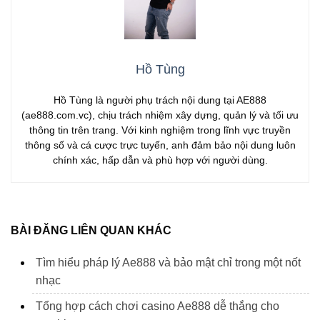
Hồ Tùng
Hồ Tùng là người phụ trách nội dung tại AE888
(ae888.com.vc), chịu trách nhiệm xây dựng, quản lý và tối ưu
thông tin trên trang. Với kinh nghiệm trong lĩnh vực truyền
thông số và cá cược trực tuyến, anh đảm bảo nội dung luôn
chính xác, hấp dẫn và phù hợp với người dùng.
BÀI ĐĂNG LIÊN QUAN KHÁC
Tìm hiểu pháp lý Ae888 và bảo mật chỉ trong một nốt
nhạc
Tổng hợp cách chơi casino Ae888 dễ thắng cho