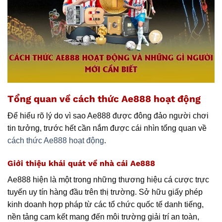
Tổng quan về cách thức Ae888 hoạt động
Để hiểu rõ lý do vì sao Ae888 được đông đảo người chơi
tin tưởng, trước hết cần nắm được cái nhìn tổng quan về
cách thức Ae888 hoạt động
.
Giới thiệu khái quát về nhà cái Ae888
Ae888 hiện là một trong những thương hiệu cá cược trực
tuyến uy tín hàng đầu trên thị trường. Sở hữu giấy phép
kinh doanh hợp pháp từ các tổ chức quốc tế danh tiếng,
nền tảng cam kết mang đến môi trường giải trí an toàn,