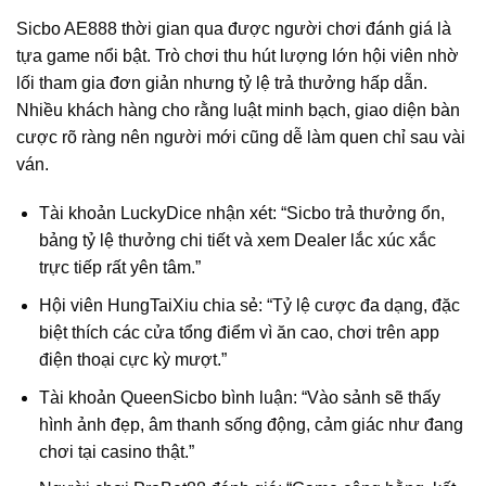
Sicbo AE888 thời gian qua được người chơi đánh giá là
tựa game nổi bật. Trò chơi thu hút lượng lớn hội viên nhờ
lối tham gia đơn giản nhưng tỷ lệ trả thưởng hấp dẫn.
Nhiều khách hàng cho rằng luật minh bạch, giao diện bàn
cược rõ ràng nên người mới cũng dễ làm quen chỉ sau vài
ván.
Tài khoản LuckyDice nhận xét: “Sicbo trả thưởng ổn,
bảng tỷ lệ thưởng chi tiết và xem Dealer lắc xúc xắc
trực tiếp rất yên tâm.”​
Hội viên HungTaiXiu chia sẻ: “Tỷ lệ cược đa dạng, đặc
biệt thích các cửa tổng điểm vì ăn cao, chơi trên app
điện thoại cực kỳ mượt.”​
Tài khoản QueenSicbo bình luận: “Vào sảnh sẽ thấy
hình ảnh đẹp, âm thanh sống động, cảm giác như đang
chơi tại casino thật.”​