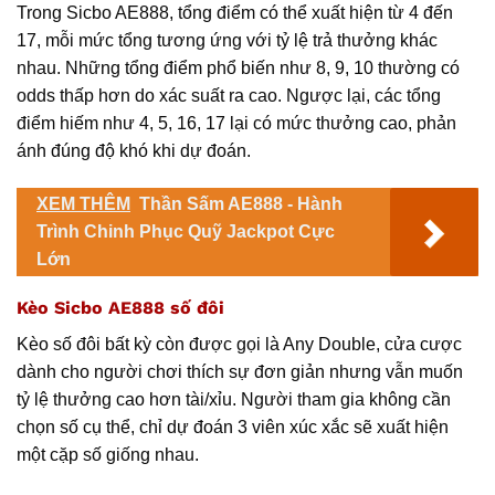
Trong Sicbo AE888, tổng điểm có thể xuất hiện từ 4 đến
17, mỗi mức tổng tương ứng với tỷ lệ trả thưởng khác
nhau. Những tổng điểm phổ biến như 8, 9, 10 thường có
odds thấp hơn do xác suất ra cao. Ngược lại, các tổng
điểm hiếm như 4, 5, 16, 17 lại có mức thưởng cao, phản
ánh đúng độ khó khi dự đoán.
XEM THÊM
Thần Sấm AE888 - Hành
Trình Chinh Phục Quỹ Jackpot Cực
Lớn
Kèo Sicbo AE888 số đôi
Kèo số đôi bất kỳ còn được gọi là Any Double, cửa cược
dành cho người chơi thích sự đơn giản nhưng vẫn muốn
tỷ lệ thưởng cao hơn tài/xỉu. Người tham gia không cần
chọn số cụ thể, chỉ dự đoán 3 viên xúc xắc sẽ xuất hiện
một cặp số giống nhau.