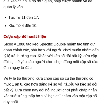
của kèo chính là độ đơn giản, nhịp cược nhanh và dễ
quản lý vốn.
Tài: Từ 11 đến 17.
Xỉu: Từ 4 đến 10.
Cược cặp đôi xuất hiện
Sicbo AE888 tạo kèo Specific Double nhằm tạo tính dự
đoán chính xác, phù hợp với người chơi muốn nhắm đến
tỷ lệ trả thưởng cao. Khác với kèo số đôi bất kỳ, cửa cặp
đôi cụ thể yêu cầu người chơi chọn đúng một cặp số xác
định ngay từ đầu.
Về tỷ lệ trả thưởng, cửa chọn cặp số cụ thể thường có
mức 1 ăn 8, cao hơn đáng kể so với tài/xỉu và kèo số đôi
bất kỳ. Lựa chọn này đòi hỏi người chơi phải chấp nhận
xác suất trúng thấp hơn, vì bạn chỉ nhắm vào một cặp số
duy nhất.