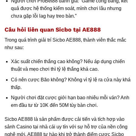
Người chơi ProBet88 đánh giá: “Game công bằng, kết
quả được hệ thống kiểm soát, mình chơi lâu nhưng
chưa gặp lỗi lag hay treo bàn.”
Câu hỏi liên quan Sicbo tại AE888
Trong quá trình giải trí Sicbo AE888, thành viên thắc mắc
như sau:
Xác suất chiến thắng cao không? Nếu áp dụng chiến
thuật và mẹo chơi thì tỷ lệ thắng khá cao.
Có nên cược Bão không? Không vì tỷ lệ ra cửa này khá
thấp.
Người chơi đặt cược giới hạn bao nhiêu mỗi ván? Anh
em đầu tư từ 10K đến 50M tùy bàn chơi.
Sicbo AE888 là sản phẩm được cải tiến và tích hợp vào
sảnh Casino tại nhà cái uy tín với sự hỗ trợ của nền công
nghệ mới. AE888 tự hào khi trở thành điểm cược Sicbo