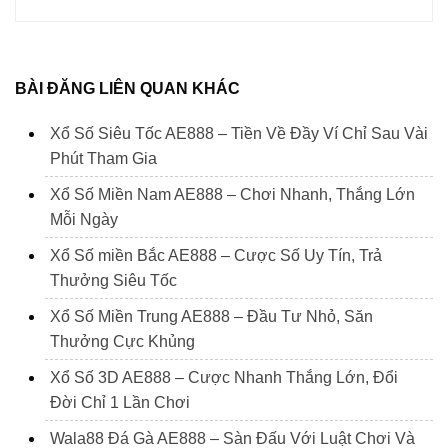
BÀI ĐĂNG LIÊN QUAN KHÁC
Xổ Số Siêu Tốc AE888 – Tiền Về Đầy Ví Chỉ Sau Vài
Phút Tham Gia
Xổ Số Miền Nam AE888 – Chơi Nhanh, Thắng Lớn
Mỗi Ngày
Xổ Số miền Bắc AE888 – Cược Số Uy Tín, Trả
Thưởng Siêu Tốc
Xổ Số Miền Trung AE888 – Đầu Tư Nhỏ, Săn
Thưởng Cực Khủng
Xổ Số 3D AE888 – Cược Nhanh Thắng Lớn, Đổi
Đời Chỉ 1 Lần Chơi
Wala88 Đá Gà AE888 – Sàn Đấu Với Luật Chơi Và