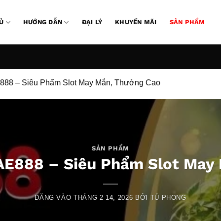
Ủ
HƯỚNG DẪN
ĐẠI LÝ
KHUYẾN MÃI
SẢN PHẨM
E888 – Siêu Phẩm Slot May Mắn, Thưởng Cao
SẢN PHẨM
 AE888 – Siêu Phẩm Slot May
ĐĂNG VÀO
THÁNG 2 14, 2026
BỞI
TÚ PHONG