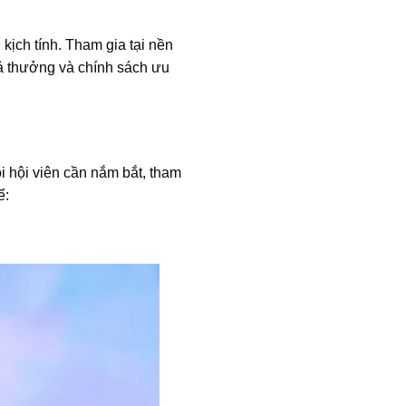
ịch tính. Tham gia tại nền
trả thưởng và chính sách ưu
 hội viên cần nắm bắt, tham
ể: