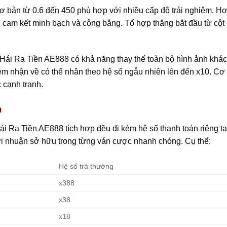
 bản từ 0.6 đến 450 phù hợp với nhiều cấp độ trải nghiệm. Hơ
 cam kết minh bạch và công bằng. Tổ hợp thắng bắt đầu từ cột đ
 Hái Ra Tiền AE888 có khả năng thay thế toàn bộ hình ảnh khác
m nhận về có thể nhân theo hệ số ngẫu nhiên lên đến x10. Cơ 
 cạnh tranh.
n
i Ra Tiền AE888 tích hợp đều đi kèm hệ số thanh toán riêng tạ
ợi nhuận sở hữu trong từng ván cược nhanh chóng. Cụ thể:
Hệ số trả thưởng
x388
x38
x18