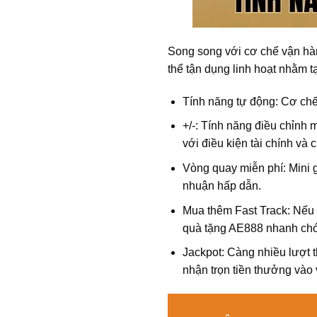
Song song với cơ chế vận hàn
thể tận dụng linh hoạt nhằm t
Tính năng tự động: Cơ chế 
+/-: Tính năng điều chỉnh 
với điều kiện tài chính và 
Vòng quay miễn phí: Mini 
nhuận hấp dẫn.
Mua thêm Fast Track: Nếu
quà tặng AE888 nhanh chón
Jackpot: Càng nhiều lượt 
nhận trọn tiền thưởng vào 