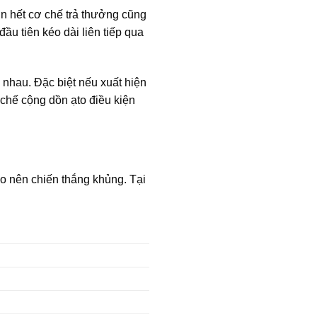
n hết cơ chế trả thưởng cũng
ầu tiên kéo dài liên tiếp qua
 nhau. Đặc biệt nếu xuất hiện
chế cộng dồn ạto điều kiện
o nên chiến thắng khủng. Tại