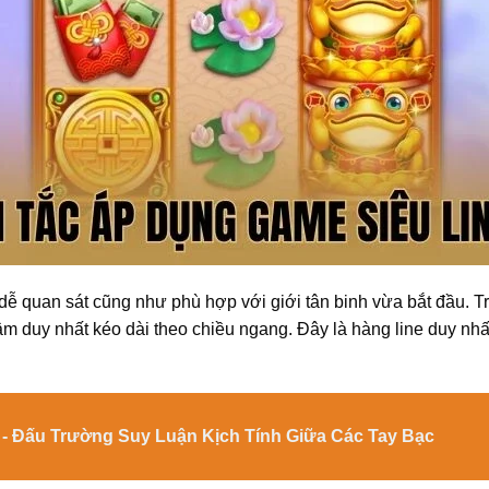
g dễ quan sát cũng như phù hợp với giới tân binh vừa bắt đầu. 
tâm duy nhất kéo dài theo chiều ngang. Đây là hàng line duy nh
- Đấu Trường Suy Luận Kịch Tính Giữa Các Tay Bạc