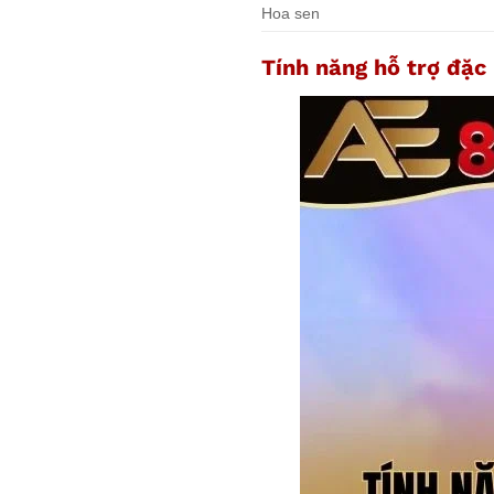
Hoa sen
Tính năng hỗ trợ đặc 