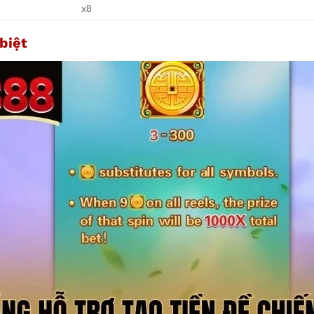
x8
biệt