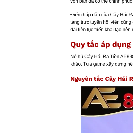
vốn bạn đã có thể chinh phục 
Điểm hấp dẫn của Cây Hái Ra 
tảng trực tuyến hội viên cũng
đãi liên tục triển khai tạo nê
Quy tắc áp dụng
Nổ hũ Cây Hái Ra Tiền AE888 
khảo. Tựa game xây dựng hệ t
Nguyên tắc Cây Hái 