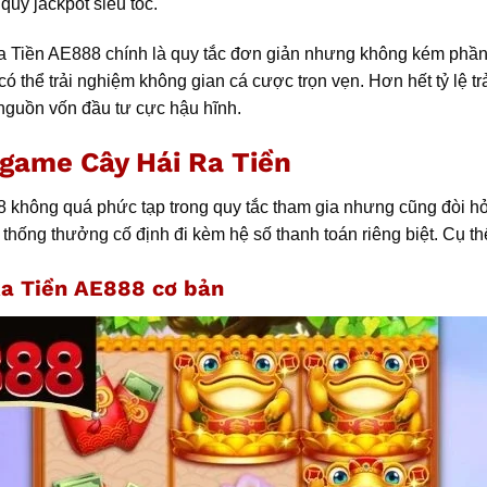
quỹ jackpot siêu tốc.
Tiền AE888 chính là quy tắc đơn giản nhưng không kém phần k
 có thể trải nghiệm không gian cá cược trọn vẹn. Hơn hết tỷ lệ 
n nguồn vốn đầu tư cực hậu hĩnh.
 game Cây Hái Ra Tiền
không quá phức tạp trong quy tắc tham gia nhưng cũng đòi hỏi
hống thưởng cố định đi kèm hệ số thanh toán riêng biệt. Cụ th
Ra Tiền AE888 cơ bản